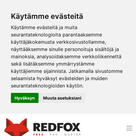
Käytämme evästeitä
Käytämme evästeitä ja muita
seurantateknologioita parantaaksemme
käyttäjäkokemusta verkkosivustollamme,
näyttääksemme sinulle personoituja sisältöjä ja
mainoksia, analysoidaksemme verkkoliikennettä
sekä lisätäksemme ymmärrystämme
käyttäjiemme sijainnista. Jatkamalla sivustomme
selaamista hyväksyt evästeiden ja muiden
seurantateknologioiden käytön.
Hyväksyn
Muuta asetuksiani