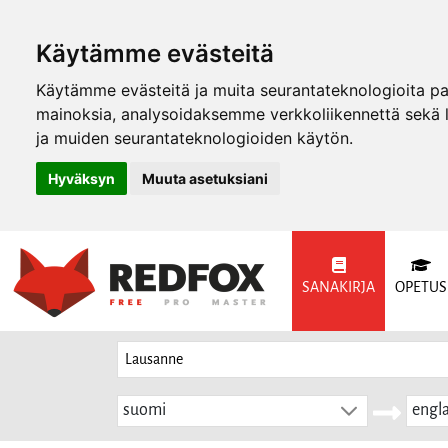
Käytämme evästeitä
Käytämme evästeitä ja muita seurantateknologioita p
mainoksia, analysoidaksemme verkkoliikennettä sekä
ja muiden seurantateknologioiden käytön.
Hyväksyn
Muuta asetuksiani
SANAKIRJA
OPETUS
suomi
engla