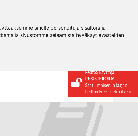
ttääksemme sinulle personoituja sisältöjä ja
tkamalla sivustomme selaamista hyväksyt evästeiden
Redfox käyttäjä,
REKISTERÖIDY
KIELI
KIRJAUDU SISÄÄN
Saat ilmaisen ja laajan
REKISTERÖIDY
FI
Redfox Free+kielipalvelun.