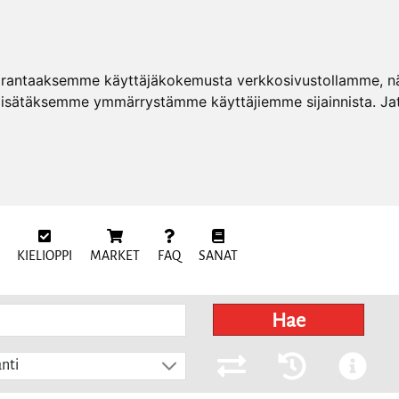
arantaaksemme käyttäjäkokemusta verkkosivustollamme, näy
 lisätäksemme ymmärrystämme käyttäjiemme sijainnista. Ja
KIELIOPPI
MARKET
FAQ
SANAT
Hae
nti