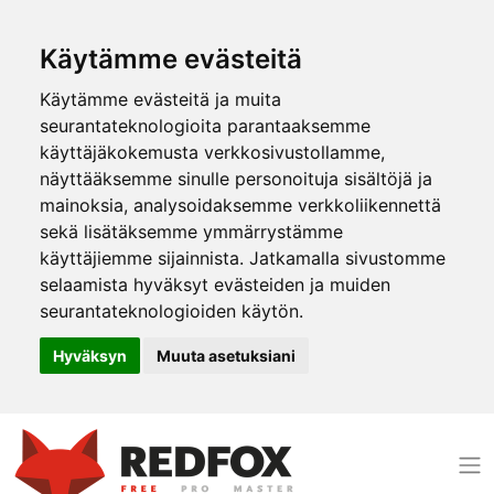
Käytämme evästeitä
Käytämme evästeitä ja muita
seurantateknologioita parantaaksemme
käyttäjäkokemusta verkkosivustollamme,
näyttääksemme sinulle personoituja sisältöjä ja
mainoksia, analysoidaksemme verkkoliikennettä
sekä lisätäksemme ymmärrystämme
käyttäjiemme sijainnista. Jatkamalla sivustomme
selaamista hyväksyt evästeiden ja muiden
seurantateknologioiden käytön.
Hyväksyn
Muuta asetuksiani