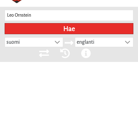
Hae
suomi
englanti