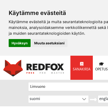
Käytämme evästeitä
Käytämme evästeitä ja muita seurantateknologioita p
mainoksia, analysoidaksemme verkkoliikennettä sekä
ja muiden seurantateknologioiden käytön.
Hyväksyn
Muuta asetuksiani
SANAKIRJA
OPETUS
suomi
engla