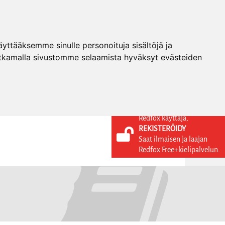
ttääksemme sinulle personoituja sisältöjä ja
tkamalla sivustomme selaamista hyväksyt evästeiden
Redfox käyttäjä,
REKISTERÖIDY
KIELI
KIRJAUDU SISÄÄN
Saat ilmaisen ja laajan
REKISTERÖIDY
FI
Redfox Free+kielipalvelun.