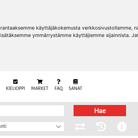
arantaaksemme käyttäjäkokemusta verkkosivustollamme, näy
 lisätäksemme ymmärrystämme käyttäjiemme sijainnista. Ja
KIELIOPPI
MARKET
FAQ
SANAT
Hae
nti