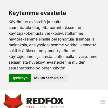
Käytämme evästeitä
Käytämme evästeitä ja muita
seurantateknologioita parantaaksemme
käyttäjäkokemusta verkkosivustollamme,
näyttääksemme sinulle personoituja sisältöjä ja
mainoksia, analysoidaksemme verkkoliikennettä
sekä lisätäksemme ymmärrystämme
käyttäjiemme sijainnista. Jatkamalla sivustomme
selaamista hyväksyt evästeiden ja muiden
seurantateknologioiden käytön.
Hyväksyn
Muuta asetuksiani