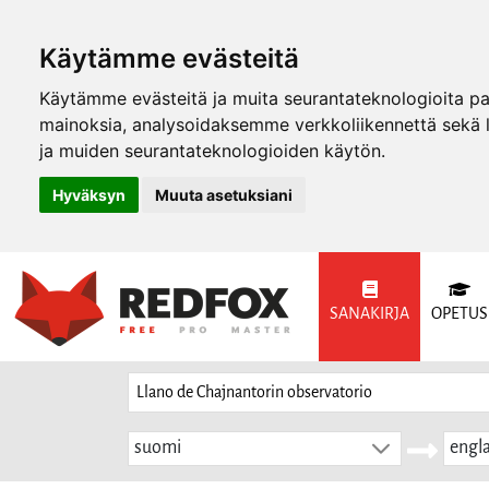
Käytämme evästeitä
Käytämme evästeitä ja muita seurantateknologioita p
mainoksia, analysoidaksemme verkkoliikennettä sekä
ja muiden seurantateknologioiden käytön.
Hyväksyn
Muuta asetuksiani
SANAKIRJA
OPETUS
suomi
engla