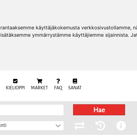
arantaaksemme käyttäjäkokemusta verkkosivustollamme, näy
 lisätäksemme ymmärrystämme käyttäjiemme sijainnista. Ja
KIELIOPPI
MARKET
FAQ
SANAT
Hae
nti