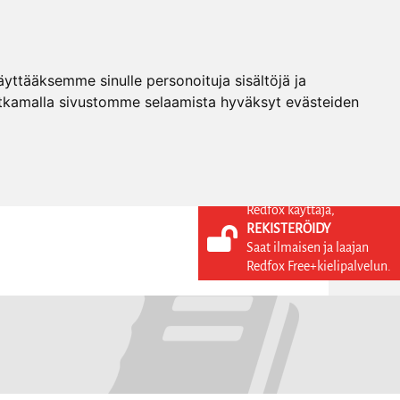
ttääksemme sinulle personoituja sisältöjä ja
tkamalla sivustomme selaamista hyväksyt evästeiden
Redfox käyttäjä,
REKISTERÖIDY
KIELI
KIRJAUDU SISÄÄN
Saat ilmaisen ja laajan
REKISTERÖIDY
FI
Redfox Free+kielipalvelun.