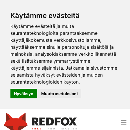
Käytämme evästeitä
Käytämme evästeitä ja muita
seurantateknologioita parantaaksemme
käyttäjäkokemusta verkkosivustollamme,
näyttääksemme sinulle personoituja sisältöjä ja
mainoksia, analysoidaksemme verkkoliikennettä
sekä lisätäksemme ymmärrystämme
käyttäjiemme sijainnista. Jatkamalla sivustomme
selaamista hyväksyt evästeiden ja muiden
seurantateknologioiden käytön.
Hyväksyn
Muuta asetuksiani