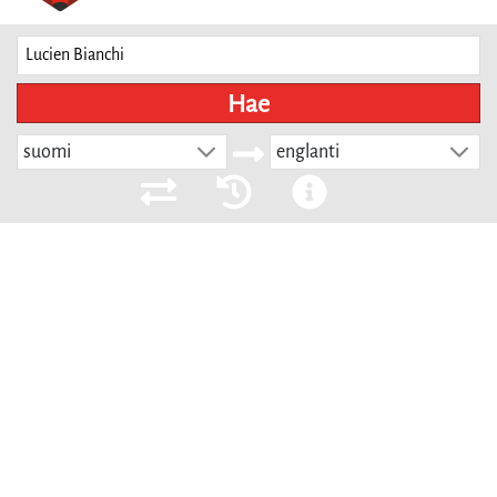
Hae
suomi
englanti