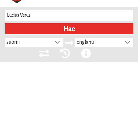
Hae
suomi
englanti