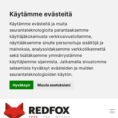
Käytämme evästeitä
Käytämme evästeitä ja muita
seurantateknologioita parantaaksemme
käyttäjäkokemusta verkkosivustollamme,
näyttääksemme sinulle personoituja sisältöjä ja
mainoksia, analysoidaksemme verkkoliikennettä
sekä lisätäksemme ymmärrystämme
käyttäjiemme sijainnista. Jatkamalla sivustomme
selaamista hyväksyt evästeiden ja muiden
seurantateknologioiden käytön.
Hyväksyn
Muuta asetuksiani