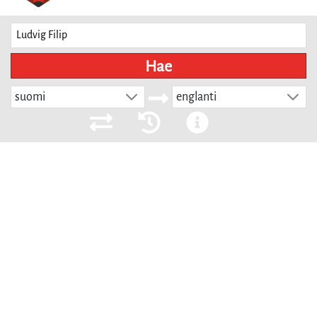
Hae
suomi
englanti