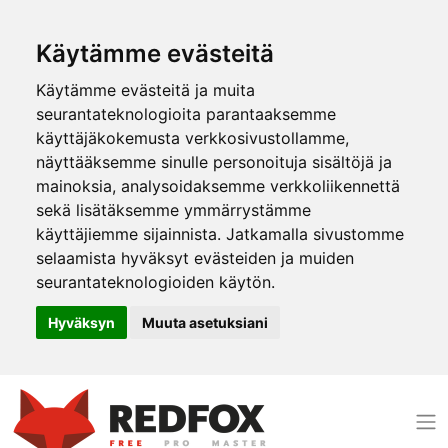
Käytämme evästeitä
Käytämme evästeitä ja muita
seurantateknologioita parantaaksemme
käyttäjäkokemusta verkkosivustollamme,
näyttääksemme sinulle personoituja sisältöjä ja
mainoksia, analysoidaksemme verkkoliikennettä
sekä lisätäksemme ymmärrystämme
käyttäjiemme sijainnista. Jatkamalla sivustomme
selaamista hyväksyt evästeiden ja muiden
seurantateknologioiden käytön.
Hyväksyn
Muuta asetuksiani