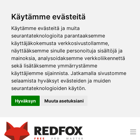
Käytämme evästeitä
Käytämme evästeitä ja muita
seurantateknologioita parantaaksemme
käyttäjäkokemusta verkkosivustollamme,
näyttääksemme sinulle personoituja sisältöjä ja
mainoksia, analysoidaksemme verkkoliikennettä
sekä lisätäksemme ymmärrystämme
käyttäjiemme sijainnista. Jatkamalla sivustomme
selaamista hyväksyt evästeiden ja muiden
seurantateknologioiden käytön.
Hyväksyn
Muuta asetuksiani