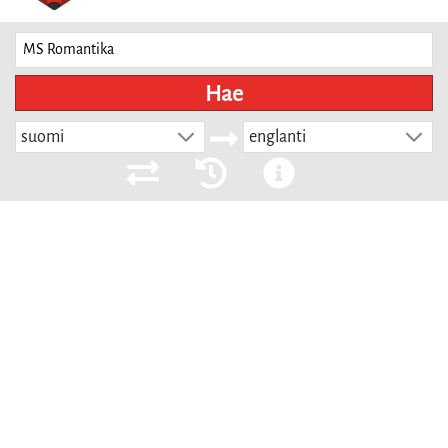
Hae
suomi
englanti