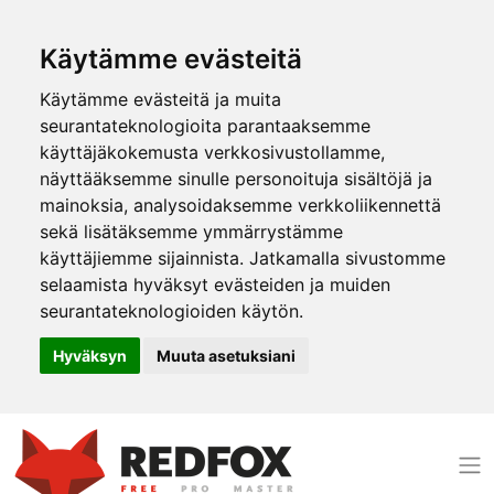
Käytämme evästeitä
Käytämme evästeitä ja muita
seurantateknologioita parantaaksemme
käyttäjäkokemusta verkkosivustollamme,
näyttääksemme sinulle personoituja sisältöjä ja
mainoksia, analysoidaksemme verkkoliikennettä
sekä lisätäksemme ymmärrystämme
käyttäjiemme sijainnista. Jatkamalla sivustomme
selaamista hyväksyt evästeiden ja muiden
seurantateknologioiden käytön.
Hyväksyn
Muuta asetuksiani