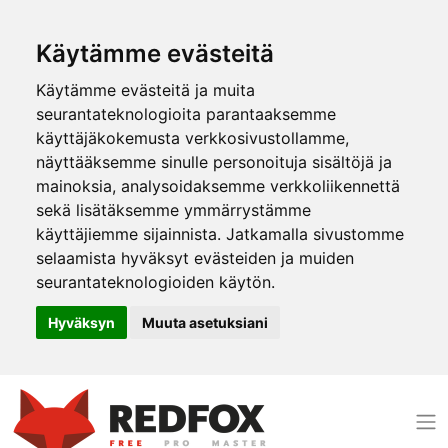
Käytämme evästeitä
Käytämme evästeitä ja muita
seurantateknologioita parantaaksemme
käyttäjäkokemusta verkkosivustollamme,
näyttääksemme sinulle personoituja sisältöjä ja
mainoksia, analysoidaksemme verkkoliikennettä
sekä lisätäksemme ymmärrystämme
käyttäjiemme sijainnista. Jatkamalla sivustomme
selaamista hyväksyt evästeiden ja muiden
seurantateknologioiden käytön.
Hyväksyn
Muuta asetuksiani