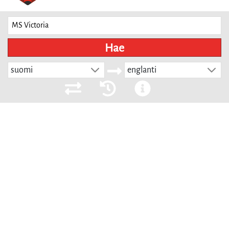
Hae
suomi
englanti