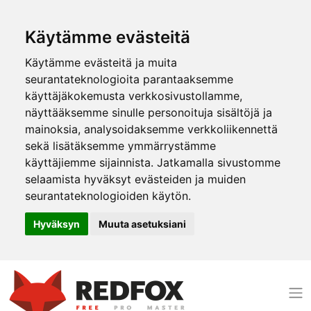
Käytämme evästeitä
Käytämme evästeitä ja muita
seurantateknologioita parantaaksemme
käyttäjäkokemusta verkkosivustollamme,
näyttääksemme sinulle personoituja sisältöjä ja
mainoksia, analysoidaksemme verkkoliikennettä
sekä lisätäksemme ymmärrystämme
käyttäjiemme sijainnista. Jatkamalla sivustomme
selaamista hyväksyt evästeiden ja muiden
seurantateknologioiden käytön.
Hyväksyn
Muuta asetuksiani