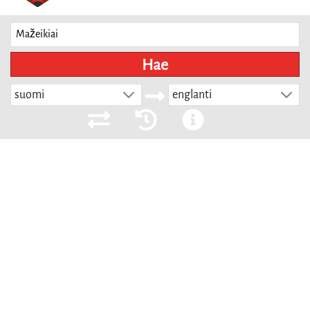
Hae
suomi
englanti