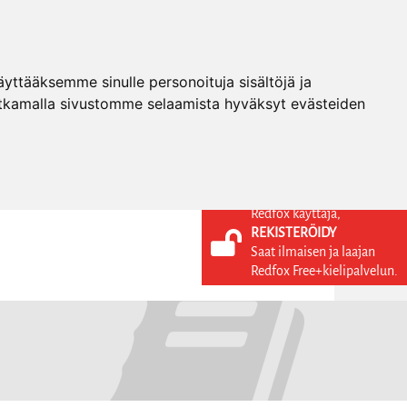
ttääksemme sinulle personoituja sisältöjä ja
tkamalla sivustomme selaamista hyväksyt evästeiden
Redfox käyttäjä,
REKISTERÖIDY
KIELI
KIRJAUDU SISÄÄN
Saat ilmaisen ja laajan
REKISTERÖIDY
FI
Redfox Free+kielipalvelun.