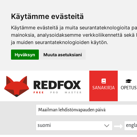
Käytämme evästeitä
Käytämme evästeitä ja muita seurantateknologioita p
mainoksia, analysoidaksemme verkkoliikennettä sekä
ja muiden seurantateknologioiden käytön.
Hyväksyn
Muuta asetuksiani
SANAKIRJA
OPETUS
suomi
engla