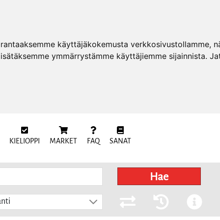
arantaaksemme käyttäjäkokemusta verkkosivustollamme, näy
 lisätäksemme ymmärrystämme käyttäjiemme sijainnista. Ja
KIELIOPPI
MARKET
FAQ
SANAT
Hae
nti