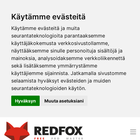
Käytämme evästeitä
Käytämme evästeitä ja muita
seurantateknologioita parantaaksemme
käyttäjäkokemusta verkkosivustollamme,
näyttääksemme sinulle personoituja sisältöjä ja
mainoksia, analysoidaksemme verkkoliikennettä
sekä lisätäksemme ymmärrystämme
käyttäjiemme sijainnista. Jatkamalla sivustomme
selaamista hyväksyt evästeiden ja muiden
seurantateknologioiden käytön.
Hyväksyn
Muuta asetuksiani