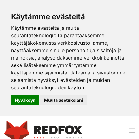
Käytämme evästeitä
Käytämme evästeitä ja muita
seurantateknologioita parantaaksemme
käyttäjäkokemusta verkkosivustollamme,
näyttääksemme sinulle personoituja sisältöjä ja
mainoksia, analysoidaksemme verkkoliikennettä
sekä lisätäksemme ymmärrystämme
käyttäjiemme sijainnista. Jatkamalla sivustomme
selaamista hyväksyt evästeiden ja muiden
seurantateknologioiden käytön.
Hyväksyn
Muuta asetuksiani