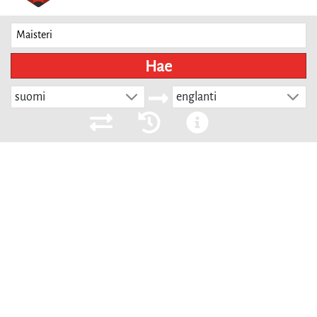
Hae
suomi
englanti