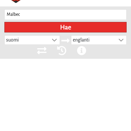
Hae
suomi
englanti