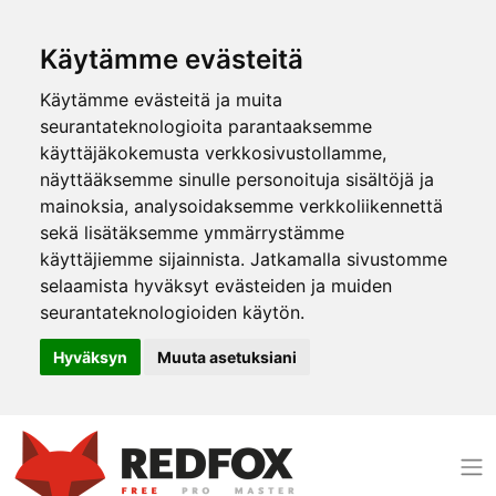
Käytämme evästeitä
Käytämme evästeitä ja muita
seurantateknologioita parantaaksemme
käyttäjäkokemusta verkkosivustollamme,
näyttääksemme sinulle personoituja sisältöjä ja
mainoksia, analysoidaksemme verkkoliikennettä
sekä lisätäksemme ymmärrystämme
käyttäjiemme sijainnista. Jatkamalla sivustomme
selaamista hyväksyt evästeiden ja muiden
seurantateknologioiden käytön.
Hyväksyn
Muuta asetuksiani