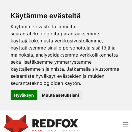
Käytämme evästeitä
Käytämme evästeitä ja muita
seurantateknologioita parantaaksemme
käyttäjäkokemusta verkkosivustollamme,
näyttääksemme sinulle personoituja sisältöjä ja
mainoksia, analysoidaksemme verkkoliikennettä
sekä lisätäksemme ymmärrystämme
käyttäjiemme sijainnista. Jatkamalla sivustomme
selaamista hyväksyt evästeiden ja muiden
seurantateknologioiden käytön.
Hyväksyn
Muuta asetuksiani