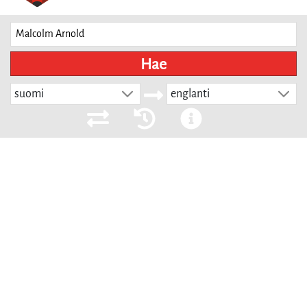
Hae
suomi
englanti