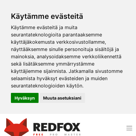
Käytämme evästeitä
Käytämme evästeitä ja muita
seurantateknologioita parantaaksemme
käyttäjäkokemusta verkkosivustollamme,
näyttääksemme sinulle personoituja sisältöjä ja
mainoksia, analysoidaksemme verkkoliikennettä
sekä lisätäksemme ymmärrystämme
käyttäjiemme sijainnista. Jatkamalla sivustomme
selaamista hyväksyt evästeiden ja muiden
seurantateknologioiden käytön.
Hyväksyn
Muuta asetuksiani