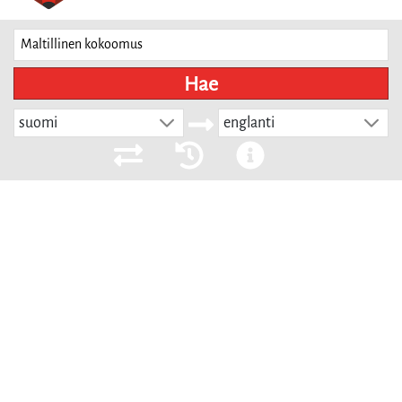
Hae
suomi
englanti