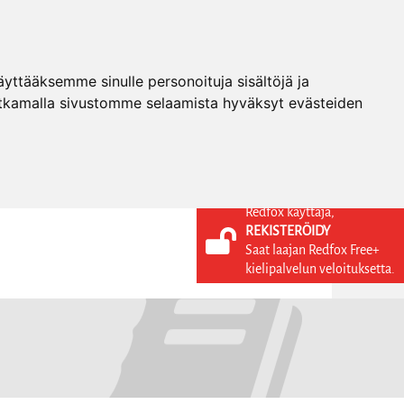
ttääksemme sinulle personoituja sisältöjä ja
tkamalla sivustomme selaamista hyväksyt evästeiden
Redfox käyttäjä,
REKISTERÖIDY
KIELI
KIRJAUDU SISÄÄN
Saat laajan Redfox Free+
REKISTERÖIDY
FI
kielipalvelun veloituksetta.