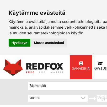
Käytämme evästeitä
Käytämme evästeitä ja muita seurantateknologioita p
mainoksia, analysoidaksemme verkkoliikennettä sekä
ja muiden seurantateknologioiden käytön.
Hyväksyn
Muuta asetuksiani
SANAKIRJA
OPETUS
suomi
engla