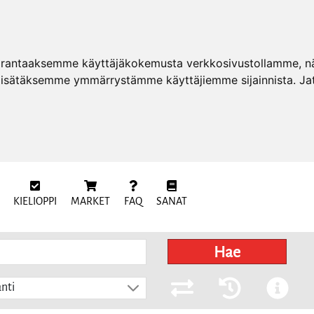
arantaaksemme käyttäjäkokemusta verkkosivustollamme, näy
 lisätäksemme ymmärrystämme käyttäjiemme sijainnista. Ja
KIELIOPPI
MARKET
FAQ
SANAT
Hae
nti