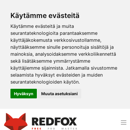
Käytämme evästeitä
Käytämme evästeitä ja muita
seurantateknologioita parantaaksemme
käyttäjäkokemusta verkkosivustollamme,
näyttääksemme sinulle personoituja sisältöjä ja
mainoksia, analysoidaksemme verkkoliikennettä
sekä lisätäksemme ymmärrystämme
käyttäjiemme sijainnista. Jatkamalla sivustomme
selaamista hyväksyt evästeiden ja muiden
seurantateknologioiden käytön.
Hyväksyn
Muuta asetuksiani