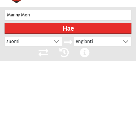
Hae
suomi
englanti