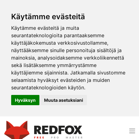
Käytämme evästeitä
Käytämme evästeitä ja muita
seurantateknologioita parantaaksemme
käyttäjäkokemusta verkkosivustollamme,
näyttääksemme sinulle personoituja sisältöjä ja
mainoksia, analysoidaksemme verkkoliikennettä
sekä lisätäksemme ymmärrystämme
käyttäjiemme sijainnista. Jatkamalla sivustomme
selaamista hyväksyt evästeiden ja muiden
seurantateknologioiden käytön.
Hyväksyn
Muuta asetuksiani