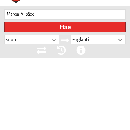
Hae
suomi
englanti