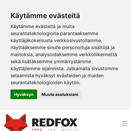
Käytämme evästeitä
Käytämme evästeitä ja muita
seurantateknologioita parantaaksemme
käyttäjäkokemusta verkkosivustollamme,
näyttääksemme sinulle personoituja sisältöjä ja
mainoksia, analysoidaksemme verkkoliikennettä
sekä lisätäksemme ymmärrystämme
käyttäjiemme sijainnista. Jatkamalla sivustomme
selaamista hyväksyt evästeiden ja muiden
seurantateknologioiden käytön.
Hyväksyn
Muuta asetuksiani