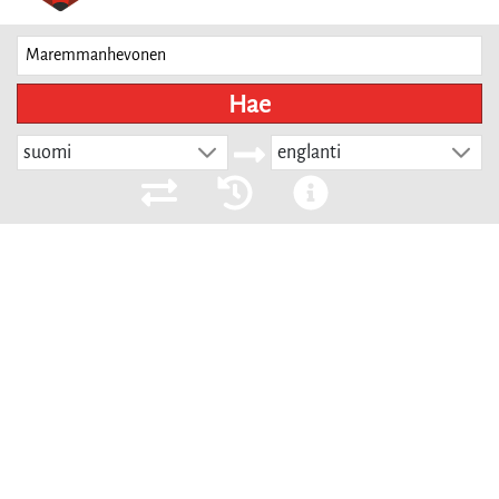
Hae
suomi
englanti