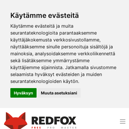
Käytämme evästeitä
Käytämme evästeitä ja muita
seurantateknologioita parantaaksemme
käyttäjäkokemusta verkkosivustollamme,
näyttääksemme sinulle personoituja sisältöjä ja
mainoksia, analysoidaksemme verkkoliikennettä
sekä lisätäksemme ymmärrystämme
käyttäjiemme sijainnista. Jatkamalla sivustomme
selaamista hyväksyt evästeiden ja muiden
seurantateknologioiden käytön.
Hyväksyn
Muuta asetuksiani