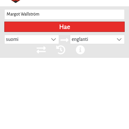
Hae
suomi
englanti