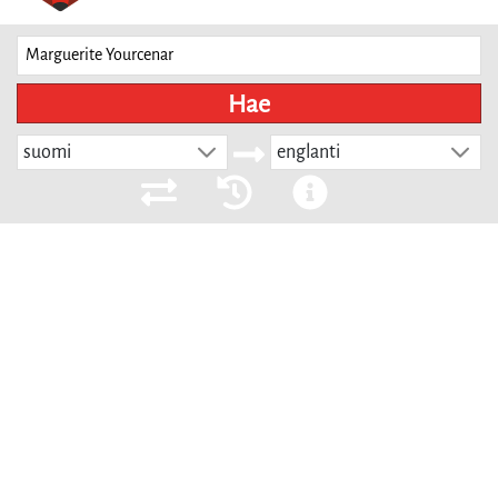
Hae
suomi
englanti