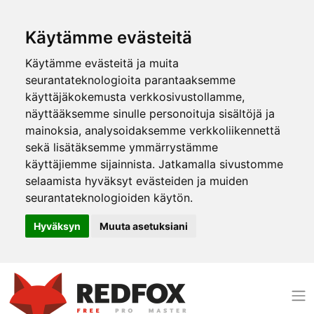
Käytämme evästeitä
Käytämme evästeitä ja muita
seurantateknologioita parantaaksemme
käyttäjäkokemusta verkkosivustollamme,
näyttääksemme sinulle personoituja sisältöjä ja
mainoksia, analysoidaksemme verkkoliikennettä
sekä lisätäksemme ymmärrystämme
käyttäjiemme sijainnista. Jatkamalla sivustomme
selaamista hyväksyt evästeiden ja muiden
seurantateknologioiden käytön.
Hyväksyn
Muuta asetuksiani