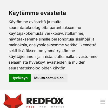
Käytämme evästeitä
Käytämme evästeitä ja muita
seurantateknologioita parantaaksemme
käyttäjäkokemusta verkkosivustollamme,
näyttääksemme sinulle personoituja sisältöjä ja
mainoksia, analysoidaksemme verkkoliikennettä
sekä lisätäksemme ymmärrystämme
käyttäjiemme sijainnista. Jatkamalla sivustomme
selaamista hyväksyt evästeiden ja muiden
seurantateknologioiden käytön.
Hyväksyn
Muuta asetuksiani