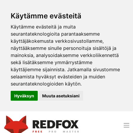
Käytämme evästeitä
Käytämme evästeitä ja muita
seurantateknologioita parantaaksemme
käyttäjäkokemusta verkkosivustollamme,
näyttääksemme sinulle personoituja sisältöjä ja
mainoksia, analysoidaksemme verkkoliikennettä
sekä lisätäksemme ymmärrystämme
käyttäjiemme sijainnista. Jatkamalla sivustomme
selaamista hyväksyt evästeiden ja muiden
seurantateknologioiden käytön.
Hyväksyn
Muuta asetuksiani