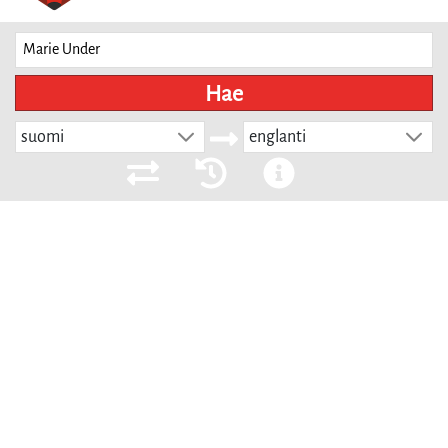
Hae
suomi
englanti