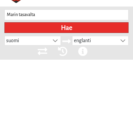
Hae
suomi
englanti