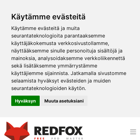
Käytämme evästeitä
Käytämme evästeitä ja muita
seurantateknologioita parantaaksemme
käyttäjäkokemusta verkkosivustollamme,
näyttääksemme sinulle personoituja sisältöjä ja
mainoksia, analysoidaksemme verkkoliikennettä
sekä lisätäksemme ymmärrystämme
käyttäjiemme sijainnista. Jatkamalla sivustomme
selaamista hyväksyt evästeiden ja muiden
seurantateknologioiden käytön.
Hyväksyn
Muuta asetuksiani