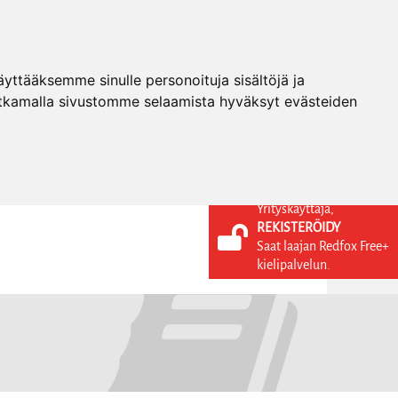
ttääksemme sinulle personoituja sisältöjä ja
tkamalla sivustomme selaamista hyväksyt evästeiden
Yrityskäyttäjä,
REKISTERÖIDY
KIELI
KIRJAUDU SISÄÄN
Saat laajan Redfox Free+
REKISTERÖIDY
FI
kielipalvelun.