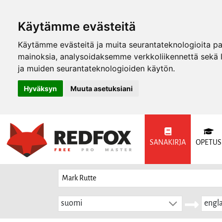
Käytämme evästeitä
Käytämme evästeitä ja muita seurantateknologioita p
mainoksia, analysoidaksemme verkkoliikennettä sekä
ja muiden seurantateknologioiden käytön.
Hyväksyn
Muuta asetuksiani
SANAKIRJA
OPETUS
suomi
engla