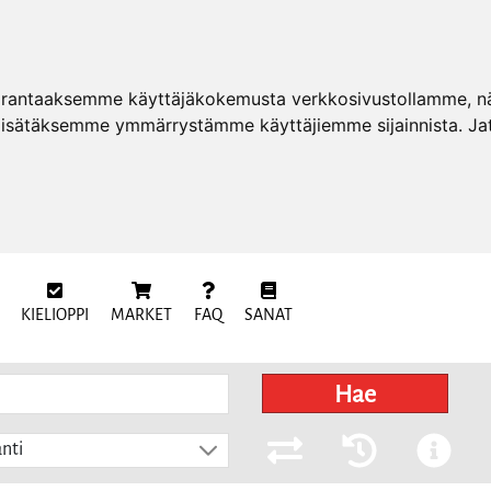
arantaaksemme käyttäjäkokemusta verkkosivustollamme, näy
 lisätäksemme ymmärrystämme käyttäjiemme sijainnista. Ja
KIELIOPPI
MARKET
FAQ
SANAT
Hae
nti