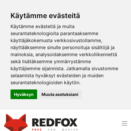
Käytämme evästeitä
Käytämme evästeitä ja muita
seurantateknologioita parantaaksemme
käyttäjäkokemusta verkkosivustollamme,
näyttääksemme sinulle personoituja sisältöjä ja
mainoksia, analysoidaksemme verkkoliikennettä
sekä lisätäksemme ymmärrystämme
käyttäjiemme sijainnista. Jatkamalla sivustomme
selaamista hyväksyt evästeiden ja muiden
seurantateknologioiden käytön.
Hyväksyn
Muuta asetuksiani