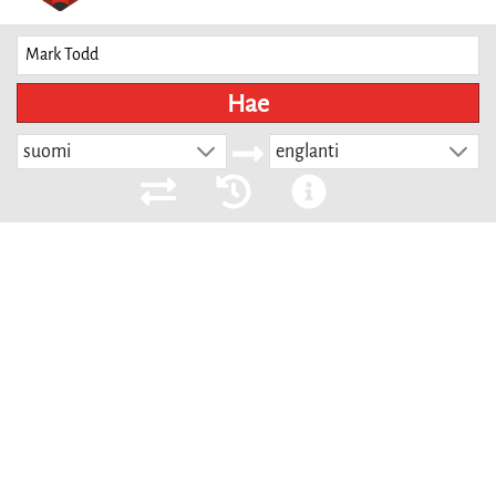
Hae
suomi
englanti