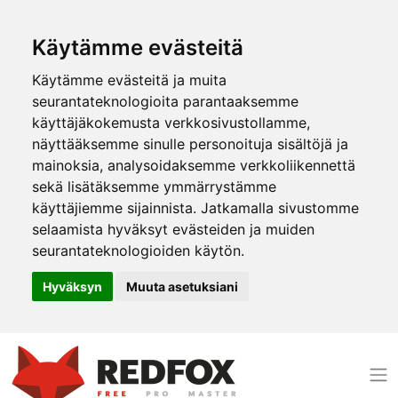
Käytämme evästeitä
Käytämme evästeitä ja muita
seurantateknologioita parantaaksemme
käyttäjäkokemusta verkkosivustollamme,
näyttääksemme sinulle personoituja sisältöjä ja
mainoksia, analysoidaksemme verkkoliikennettä
sekä lisätäksemme ymmärrystämme
käyttäjiemme sijainnista. Jatkamalla sivustomme
selaamista hyväksyt evästeiden ja muiden
seurantateknologioiden käytön.
Hyväksyn
Muuta asetuksiani