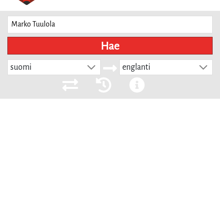
Hae
suomi
englanti