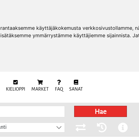
arantaaksemme käyttäjäkokemusta verkkosivustollamme, näy
 lisätäksemme ymmärrystämme käyttäjiemme sijainnista. Ja
KIELIOPPI
MARKET
FAQ
SANAT
Hae
nti