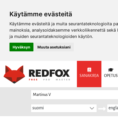
Käytämme evästeitä
Käytämme evästeitä ja muita seurantateknologioita p
mainoksia, analysoidaksemme verkkoliikennettä sekä
ja muiden seurantateknologioiden käytön.
Hyväksyn
Muuta asetuksiani
SANAKIRJA
OPETUS
suomi
engla