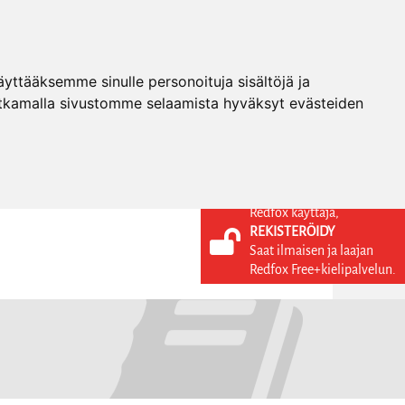
ttääksemme sinulle personoituja sisältöjä ja
tkamalla sivustomme selaamista hyväksyt evästeiden
Redfox käyttäjä,
REKISTERÖIDY
KIELI
KIRJAUDU SISÄÄN
Saat ilmaisen ja laajan
REKISTERÖIDY
FI
Redfox Free+kielipalvelun.