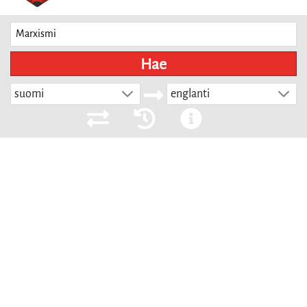
Hae
suomi
englanti