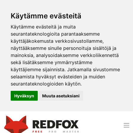
Käytämme evästeitä
Käytämme evästeitä ja muita
seurantateknologioita parantaaksemme
käyttäjäkokemusta verkkosivustollamme,
näyttääksemme sinulle personoituja sisältöjä ja
mainoksia, analysoidaksemme verkkoliikennettä
sekä lisätäksemme ymmärrystämme
käyttäjiemme sijainnista. Jatkamalla sivustomme
selaamista hyväksyt evästeiden ja muiden
seurantateknologioiden käytön.
Hyväksyn
Muuta asetuksiani