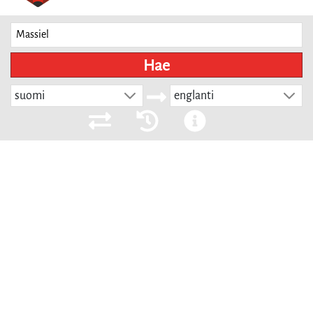
Hae
suomi
englanti