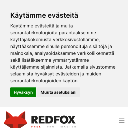
Käytämme evästeitä
Käytämme evästeitä ja muita
seurantateknologioita parantaaksemme
käyttäjäkokemusta verkkosivustollamme,
näyttääksemme sinulle personoituja sisältöjä ja
mainoksia, analysoidaksemme verkkoliikennettä
sekä lisätäksemme ymmärrystämme
käyttäjiemme sijainnista. Jatkamalla sivustomme
selaamista hyväksyt evästeiden ja muiden
seurantateknologioiden käytön.
Hyväksyn
Muuta asetuksiani