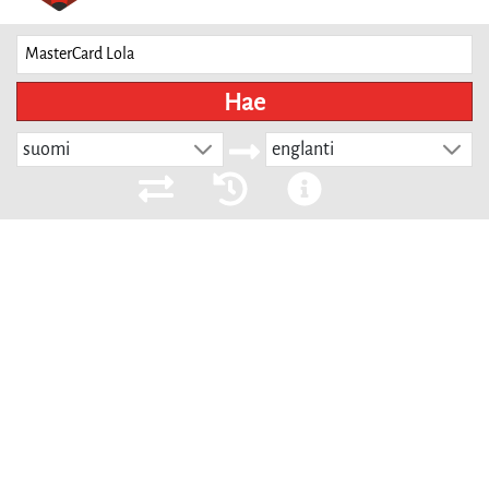
Hae
suomi
englanti