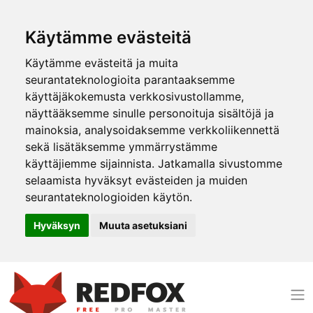
Käytämme evästeitä
Käytämme evästeitä ja muita
seurantateknologioita parantaaksemme
käyttäjäkokemusta verkkosivustollamme,
näyttääksemme sinulle personoituja sisältöjä ja
mainoksia, analysoidaksemme verkkoliikennettä
sekä lisätäksemme ymmärrystämme
käyttäjiemme sijainnista. Jatkamalla sivustomme
selaamista hyväksyt evästeiden ja muiden
seurantateknologioiden käytön.
Hyväksyn
Muuta asetuksiani