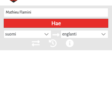
Hae
suomi
englanti