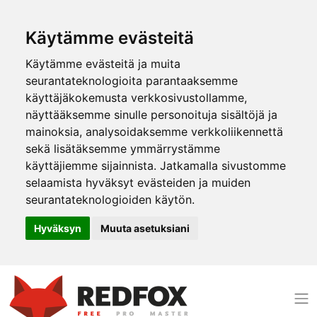
Käytämme evästeitä
Käytämme evästeitä ja muita
seurantateknologioita parantaaksemme
käyttäjäkokemusta verkkosivustollamme,
näyttääksemme sinulle personoituja sisältöjä ja
mainoksia, analysoidaksemme verkkoliikennettä
sekä lisätäksemme ymmärrystämme
käyttäjiemme sijainnista. Jatkamalla sivustomme
selaamista hyväksyt evästeiden ja muiden
seurantateknologioiden käytön.
Hyväksyn
Muuta asetuksiani