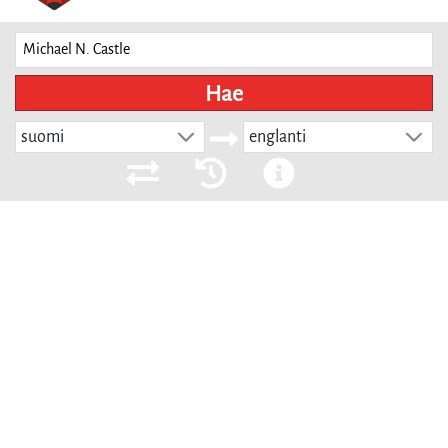
Hae
suomi
englanti