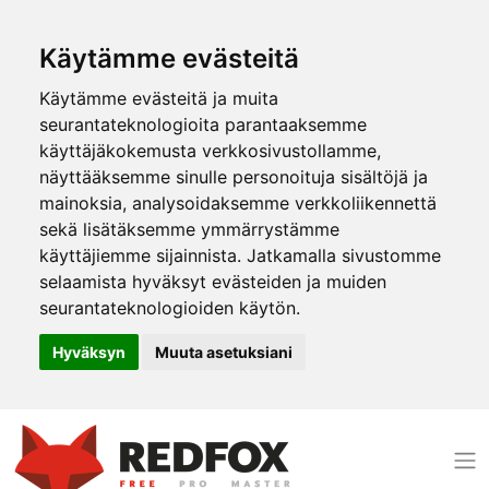
Käytämme evästeitä
Käytämme evästeitä ja muita
seurantateknologioita parantaaksemme
käyttäjäkokemusta verkkosivustollamme,
näyttääksemme sinulle personoituja sisältöjä ja
mainoksia, analysoidaksemme verkkoliikennettä
sekä lisätäksemme ymmärrystämme
käyttäjiemme sijainnista. Jatkamalla sivustomme
selaamista hyväksyt evästeiden ja muiden
seurantateknologioiden käytön.
Hyväksyn
Muuta asetuksiani