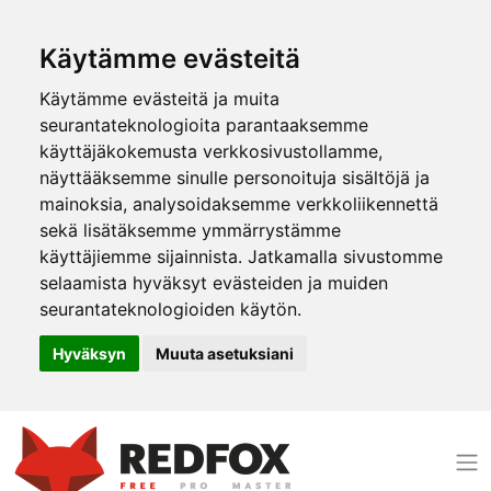
Käytämme evästeitä
Käytämme evästeitä ja muita
seurantateknologioita parantaaksemme
käyttäjäkokemusta verkkosivustollamme,
näyttääksemme sinulle personoituja sisältöjä ja
mainoksia, analysoidaksemme verkkoliikennettä
sekä lisätäksemme ymmärrystämme
käyttäjiemme sijainnista. Jatkamalla sivustomme
selaamista hyväksyt evästeiden ja muiden
seurantateknologioiden käytön.
Hyväksyn
Muuta asetuksiani