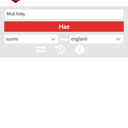
Hae
suomi
englanti