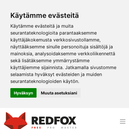
Käytämme evästeitä
Käytämme evästeitä ja muita
seurantateknologioita parantaaksemme
käyttäjäkokemusta verkkosivustollamme,
näyttääksemme sinulle personoituja sisältöjä ja
mainoksia, analysoidaksemme verkkoliikennettä
sekä lisätäksemme ymmärrystämme
käyttäjiemme sijainnista. Jatkamalla sivustomme
selaamista hyväksyt evästeiden ja muiden
seurantateknologioiden käytön.
Hyväksyn
Muuta asetuksiani