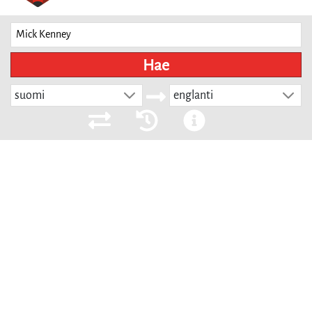
Hae
suomi
englanti