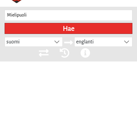
Hae
suomi
englanti