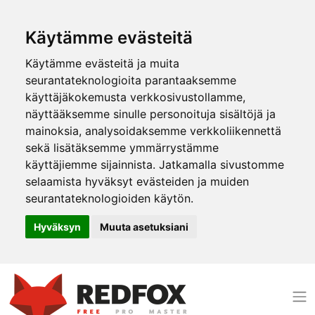
Käytämme evästeitä
Käytämme evästeitä ja muita
seurantateknologioita parantaaksemme
käyttäjäkokemusta verkkosivustollamme,
näyttääksemme sinulle personoituja sisältöjä ja
mainoksia, analysoidaksemme verkkoliikennettä
sekä lisätäksemme ymmärrystämme
käyttäjiemme sijainnista. Jatkamalla sivustomme
selaamista hyväksyt evästeiden ja muiden
seurantateknologioiden käytön.
Hyväksyn
Muuta asetuksiani