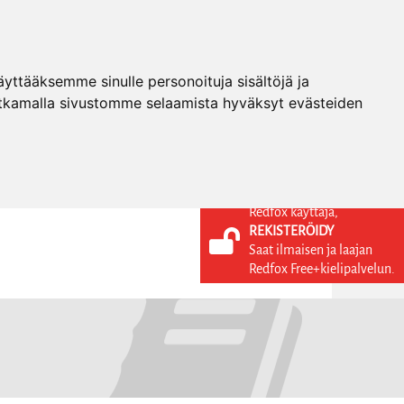
ttääksemme sinulle personoituja sisältöjä ja
tkamalla sivustomme selaamista hyväksyt evästeiden
Redfox käyttäjä,
REKISTERÖIDY
KIELI
KIRJAUDU SISÄÄN
Saat ilmaisen ja laajan
REKISTERÖIDY
FI
Redfox Free+kielipalvelun.