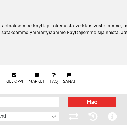
arantaaksemme käyttäjäkokemusta verkkosivustollamme, näy
 lisätäksemme ymmärrystämme käyttäjiemme sijainnista. Ja
KIELIOPPI
MARKET
FAQ
SANAT
Hae
nti