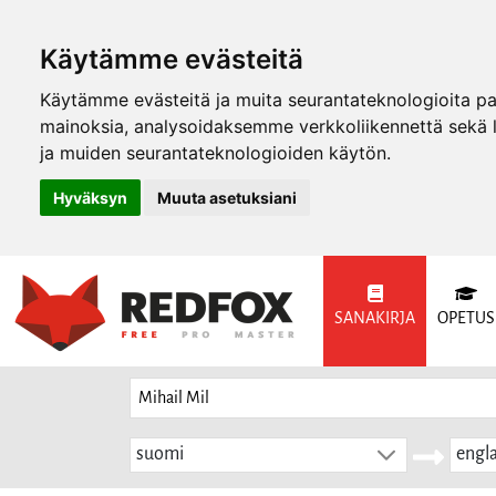
Käytämme evästeitä
Käytämme evästeitä ja muita seurantateknologioita p
mainoksia, analysoidaksemme verkkoliikennettä sekä
ja muiden seurantateknologioiden käytön.
Hyväksyn
Muuta asetuksiani
SANAKIRJA
OPETUS
suomi
engla