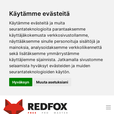
Käytämme evästeitä
Käytämme evästeitä ja muita
seurantateknologioita parantaaksemme
käyttäjäkokemusta verkkosivustollamme,
näyttääksemme sinulle personoituja sisältöjä ja
mainoksia, analysoidaksemme verkkoliikennettä
sekä lisätäksemme ymmärrystämme
käyttäjiemme sijainnista. Jatkamalla sivustomme
selaamista hyväksyt evästeiden ja muiden
seurantateknologioiden käytön.
Hyväksyn
Muuta asetuksiani