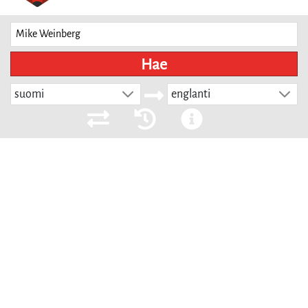
Hae
suomi
englanti