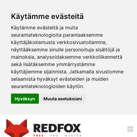
Käytämme evästeitä
Käytämme evästeitä ja muita
seurantateknologioita parantaaksemme
käyttäjäkokemusta verkkosivustollamme,
näyttääksemme sinulle personoituja sisältöjä ja
mainoksia, analysoidaksemme verkkoliikennettä
sekä lisätäksemme ymmärrystämme
käyttäjiemme sijainnista. Jatkamalla sivustomme
selaamista hyväksyt evästeiden ja muiden
seurantateknologioiden käytön.
Hyväksyn
Muuta asetuksiani