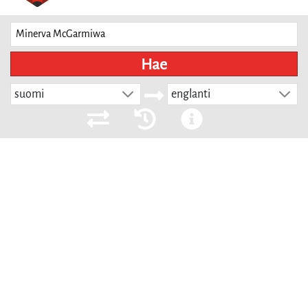
Hae
suomi
englanti