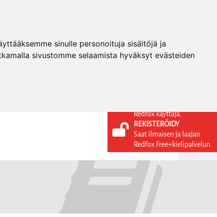
ttääksemme sinulle personoituja sisältöjä ja
tkamalla sivustomme selaamista hyväksyt evästeiden
Redfox käyttäjä,
REKISTERÖIDY
KIELI
KIRJAUDU SISÄÄN
Saat ilmaisen ja laajan
REKISTERÖIDY
FI
Redfox Free+kielipalvelun.