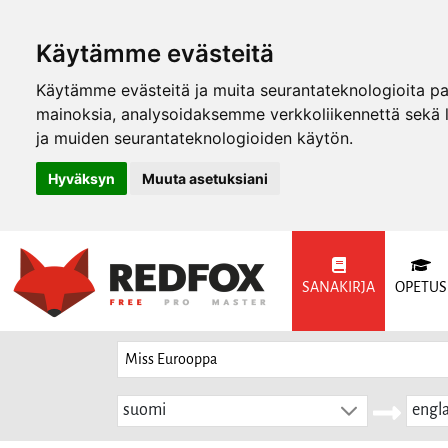
Käytämme evästeitä
Käytämme evästeitä ja muita seurantateknologioita p
mainoksia, analysoidaksemme verkkoliikennettä sekä
ja muiden seurantateknologioiden käytön.
Hyväksyn
Muuta asetuksiani
SANAKIRJA
OPETUS
suomi
engla