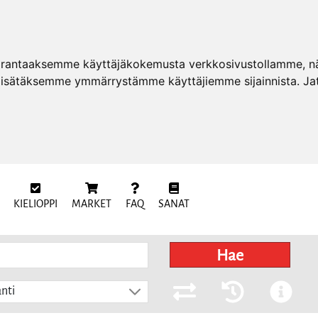
arantaaksemme käyttäjäkokemusta verkkosivustollamme, näy
 lisätäksemme ymmärrystämme käyttäjiemme sijainnista. Ja
KIELIOPPI
MARKET
FAQ
SANAT
Hae
nti