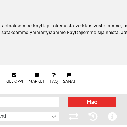
arantaaksemme käyttäjäkokemusta verkkosivustollamme, näy
 lisätäksemme ymmärrystämme käyttäjiemme sijainnista. Ja
KIELIOPPI
MARKET
FAQ
SANAT
Hae
nti