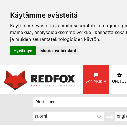
Käytämme evästeitä
Käytämme evästeitä ja muita seurantateknologioita p
mainoksia, analysoidaksemme verkkoliikennettä sekä
ja muiden seurantateknologioiden käytön.
Hyväksyn
Muuta asetuksiani
SANAKIRJA
OPETUS
suomi
engla