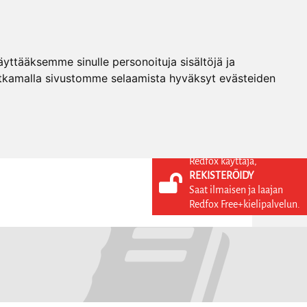
ttääksemme sinulle personoituja sisältöjä ja
tkamalla sivustomme selaamista hyväksyt evästeiden
Redfox käyttäjä,
REKISTERÖIDY
KIELI
KIRJAUDU SISÄÄN
Saat ilmaisen ja laajan
REKISTERÖIDY
FI
Redfox Free+kielipalvelun.