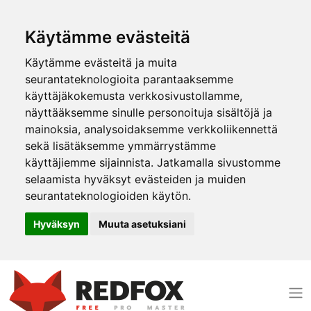
Käytämme evästeitä
Käytämme evästeitä ja muita
seurantateknologioita parantaaksemme
käyttäjäkokemusta verkkosivustollamme,
näyttääksemme sinulle personoituja sisältöjä ja
mainoksia, analysoidaksemme verkkoliikennettä
sekä lisätäksemme ymmärrystämme
käyttäjiemme sijainnista. Jatkamalla sivustomme
selaamista hyväksyt evästeiden ja muiden
seurantateknologioiden käytön.
Hyväksyn
Muuta asetuksiani