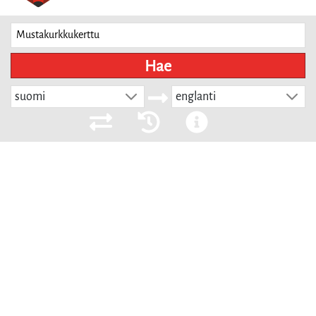
Hae
suomi
englanti