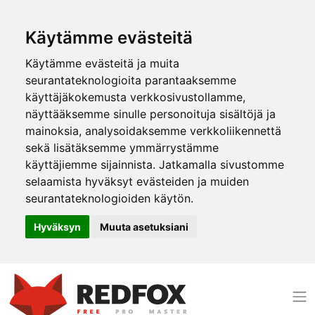
Käytämme evästeitä
Käytämme evästeitä ja muita
seurantateknologioita parantaaksemme
käyttäjäkokemusta verkkosivustollamme,
näyttääksemme sinulle personoituja sisältöjä ja
mainoksia, analysoidaksemme verkkoliikennettä
sekä lisätäksemme ymmärrystämme
käyttäjiemme sijainnista. Jatkamalla sivustomme
selaamista hyväksyt evästeiden ja muiden
seurantateknologioiden käytön.
Hyväksyn
Muuta asetuksiani