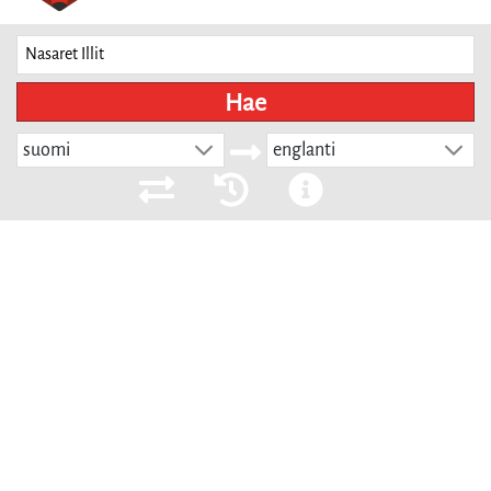
Hae
suomi
englanti