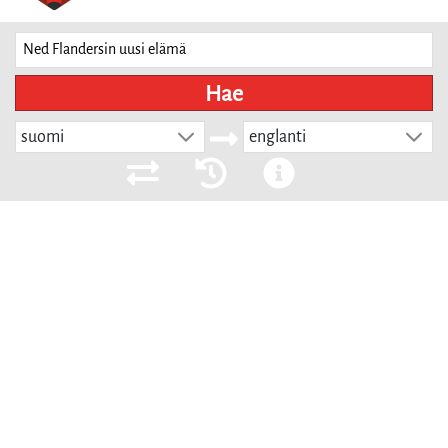
Hae
suomi
englanti