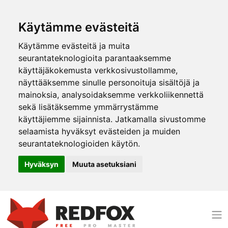
Käytämme evästeitä
Käytämme evästeitä ja muita
seurantateknologioita parantaaksemme
käyttäjäkokemusta verkkosivustollamme,
näyttääksemme sinulle personoituja sisältöjä ja
mainoksia, analysoidaksemme verkkoliikennettä
sekä lisätäksemme ymmärrystämme
käyttäjiemme sijainnista. Jatkamalla sivustomme
selaamista hyväksyt evästeiden ja muiden
seurantateknologioiden käytön.
Hyväksyn
Muuta asetuksiani