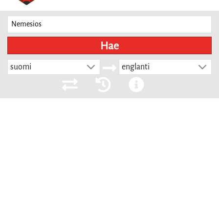
Hae
suomi
englanti