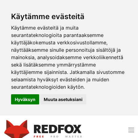
Käytämme evästeitä
Käytämme evästeitä ja muita
seurantateknologioita parantaaksemme
käyttäjäkokemusta verkkosivustollamme,
näyttääksemme sinulle personoituja sisältöjä ja
mainoksia, analysoidaksemme verkkoliikennettä
sekä lisätäksemme ymmärrystämme
käyttäjiemme sijainnista. Jatkamalla sivustomme
selaamista hyväksyt evästeiden ja muiden
seurantateknologioiden käytön.
Hyväksyn
Muuta asetuksiani