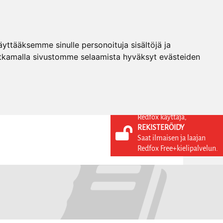
ttääksemme sinulle personoituja sisältöjä ja
tkamalla sivustomme selaamista hyväksyt evästeiden
Redfox käyttäjä,
REKISTERÖIDY
KIELI
KIRJAUDU SISÄÄN
Saat ilmaisen ja laajan
REKISTERÖIDY
FI
Redfox Free+kielipalvelun.