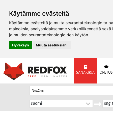
Käytämme evästeitä
Käytämme evästeitä ja muita seurantateknologioita p
mainoksia, analysoidaksemme verkkoliikennettä sekä
ja muiden seurantateknologioiden käytön.
Hyväksyn
Muuta asetuksiani
SANAKIRJA
OPETUS
suomi
engla