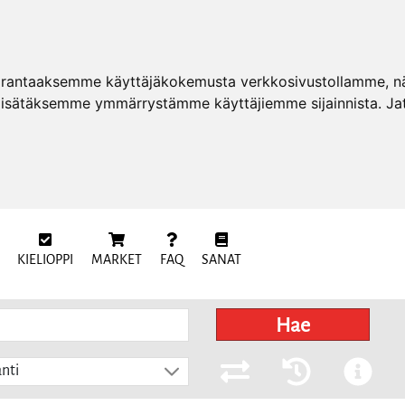
arantaaksemme käyttäjäkokemusta verkkosivustollamme, näy
 lisätäksemme ymmärrystämme käyttäjiemme sijainnista. Ja
KIELIOPPI
MARKET
FAQ
SANAT
Hae
nti